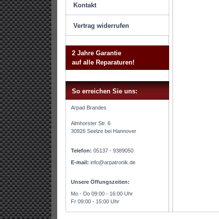
Kontakt
Vertrag widerrufen
2 Jahre Garantie
auf alle Reparaturen!
So erreichen Sie uns:
Arpad Brandes
Almhorster Str. 6
30926 Seelze bei Hannover
Telefon:
05137 - 9389050
E-mail:
info@arpatronik.de
Unsere Öffungszeiten:
Mo - Do 09:00 - 16:00 Uhr
Fr 09:00 - 15:00 Uhr