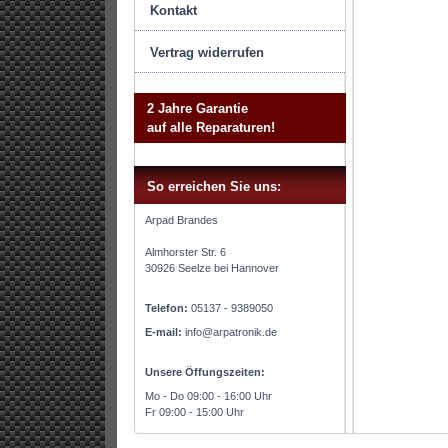
Kontakt
Vertrag widerrufen
2 Jahre Garantie
auf alle Reparaturen!
So erreichen Sie uns:
Arpad Brandes
Almhorster Str. 6
30926 Seelze bei Hannover
Telefon:
05137 - 9389050
E-mail:
info@arpatronik.de
Unsere Öffungszeiten:
Mo - Do 09:00 - 16:00 Uhr
Fr 09:00 - 15:00 Uhr